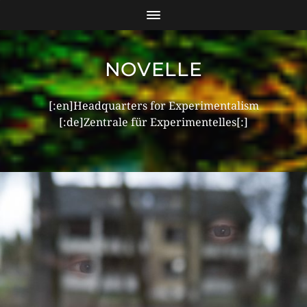
NOVELLE
[:en]Headquarters for Experimentalism
[:de]Zentrale für Experimentelles[:]