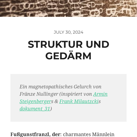
JULY 30, 2024
STRUKTUR UND
GEDÄRM
Ein magnetopathisches Gelurch von
Fränze Nullinger (inspiriert von
Armin
Steigenberger
s &
Frank Milautzcki
s
dokument_31
)
Fußgunstfranzl, der
: charmantes Männlein