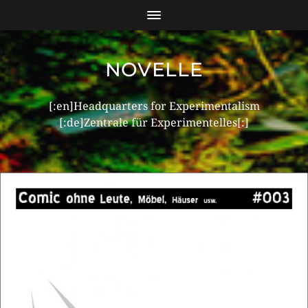
NOVELLE
[:en]Headquarters for Experimentalism
[:de]Zentrale für Experimentelles[:]