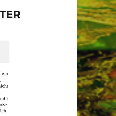
TER
ine. Hoffentlich kommt er nicht herein. Als ich am frühen Nachmittag wach wurde fühlte ich mich als ob es nur ein fürchterlicher Alptraum gewesen war. Hatte ich wirklich nur geträumt, hatte ich mir das alles etwa nur eingebildet. Dies konnte nicht geschehen sein, das war absolut unmöglich. War ich etwa verrückt geworden, hatte ich den Verstand verloren. Schwer zu sagen. Ich stand auf, mein Körper war so schlapp, man könnte meinen ich wäre heute Nacht feiern gewesen. Ein Blick in den Spiegel im Bad ließ mich zurückschrecken. Ich sah noch schlimmer aus als ich mich fühlte. Wie ein Junkie der den n