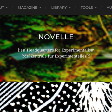
UT
MAGAZINE
LIBRARY
TOOLS
AU
NOVELLE
[:en]Headquarters for Experimentalism
[:de]Zentrale für Experimentelles[:]