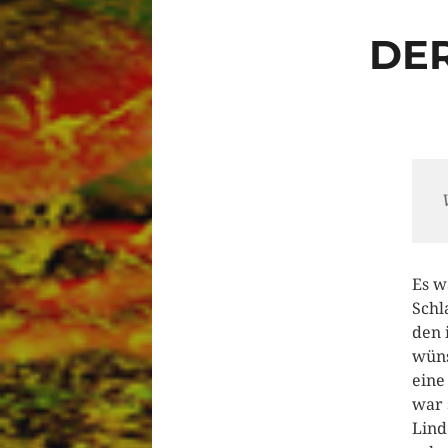
DE
Es war im Jahr 1985 als alles anfing. Noch heute werde ich aus dem Schlaf gerissen, geplagt von einem Geist aus der Vergangenheit, den ich nicht loslassen kann. Kein Tag vergeht an dem ich mir nicht wünschte, dass ich das alles vergessen könnte. Ich hatte damals eine Wohnung im Westteil von Berlin. Die Straße in der ich wohnte war sehr ruhig, auf der gegenüberliegenden Seite standen 4 große Linden, die bei sonnigem Wetter sehr viel Schatten spendeten. Ich arbeitete damals als Kellnerin in einem kleinen Restaurant das nicht weit von meinem Zuhause entfernt war. Oft konnte ich in meinem Job erst dann Feierabend machen als der Tag schon längst der Nacht platz gemacht hatte. Meine Straße war zu