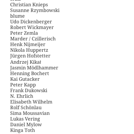
Christian Knieps
Susanne Rzymbowski
blume
Udo Dickenberger
Robert Wickmayer
Peter Zemla
Marder / Czillerisch
Henk Nijmeijer
Nikola Huppertz
Jürgen Hofstetter
Andrzej Kikał
Jasmin Mödlhammer
Henning Bochert
Kai Gutacker
Peter Kapp
Frank Dukowski
N. Ehrlich
Elisabeth Wilhelm
Rolf Schönlau
Sima Moussavian
Lukas Vering
Daniel Mylow
Kinga Toth