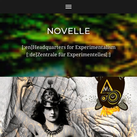
NOVELLE
[:en]Headquarters for Experimentalism
[:de]Zentrale für Experimentelles[:]