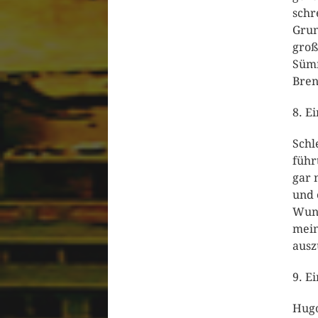
schr
Grun
groß
Sümm
Bren
8. E
Schl
führ
gar 
und 
Wund
mein
ausz
9. E
Hugo