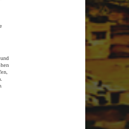
e
 und
ehen
fen,
h.
n