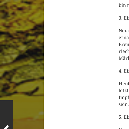
bin 
3. E
Neue
ernä
Bren
riec
Märk
4. E
Heut
letz
Impf
sein.
5. E