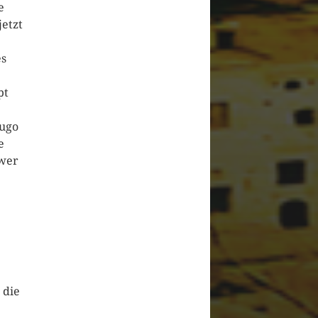
e
jetzt
es
pt
Hugo
e
hwer
 die