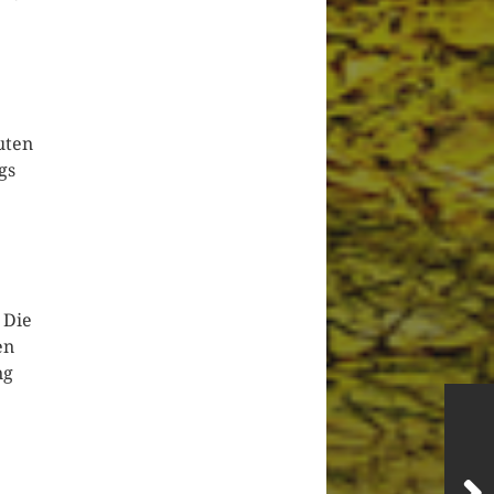
uten
gs
 Die
en
ng