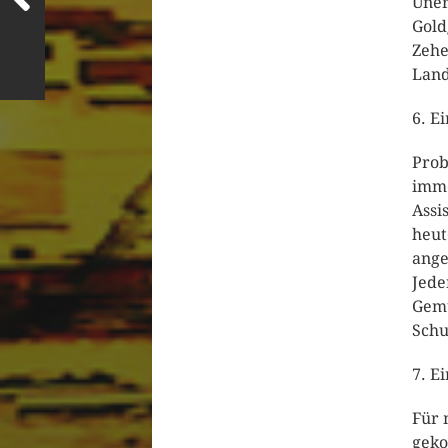
Uner
Gold
Zehe
Land
6. E
Prob
imme
Assi
heut
ange
Jede
Gemü
Sch
7. E
Für 
geko