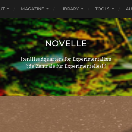
UT
MAGAZINE
LIBRARY
TOOLS
AU
NOVELLE
[:en]Headquarters for Experimentalism
[:de]Zentrale für Experimentelles[:]