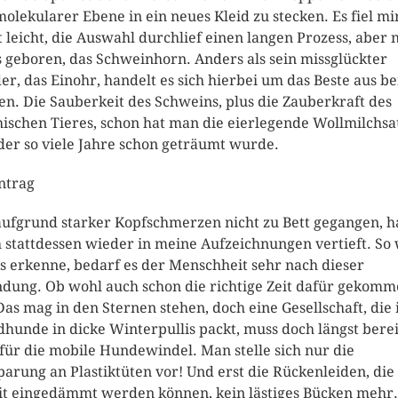
molekularer Ebene in ein neues Kleid zu stecken. Es fiel mi
t leicht, die Auswahl durchlief einen langen Prozess, aber 
es geboren, das Schweinhorn. Anders als sein missglückter
er, das Einohr, handelt es sich hierbei um das Beste aus b
en. Die Sauberkeit des Schweins, plus die Zauberkraft des
ischen Tieres, schon hat man die eierlegende Wollmilchsa
der so viele Jahre schon geträumt wurde.
intrag
aufgrund starker Kopfschmerzen nicht zu Bett gegangen, 
 stattdessen wieder in meine Aufzeichnungen vertieft. So 
es erkenne, bedarf es der Menschheit sehr nach dieser
ndung. Ob wohl auch schon die richtige Zeit dafür gekom
 Das mag in den Sternen stehen, doch eine Gesellschaft, die 
hunde in dicke Winterpullis packt, muss doch längst berei
 für die mobile Hundewindel. Man stelle sich nur die
parung an Plastiktüten vor! Und erst die Rückenleiden, die
t eingedämmt werden können, kein lästiges Bücken mehr.