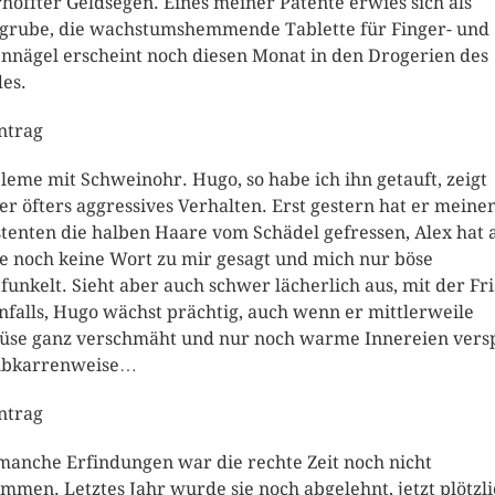
hoffter Geldsegen. Eines meiner Patente erwies sich als
grube, die wachstumshemmende Tablette für Finger- und
nnägel erscheint noch diesen Monat in den Drogerien des
es.
intrag
leme mit Schweinohr. Hugo, so habe ich ihn getauft, zeigt
r öfters aggressives Verhalten. Erst gestern hat er mein
stenten die halben Haare vom Schädel gefressen, Alex hat 
e noch keine Wort zu mir gesagt und mich nur böse
funkelt. Sieht aber auch schwer lächerlich aus, mit der Fri
nfalls, Hugo wächst prächtig, auch wenn er mittlerweile
se ganz verschmäht und nur noch warme Innereien versp
ubkarrenweise…
intrag
manche Erfindungen war die rechte Zeit noch nicht
mmen. Letztes Jahr wurde sie noch abgelehnt, jetzt plötzl