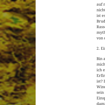
auf 
nich
ist 
Brud
Rass
myth
von 
2. E
Bin 
mich
ich 
Erfi
ist?
Wind
sein
Eins
dami