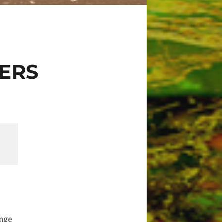
ERS
änge