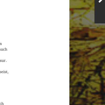
em
auch
sur.
eist,
ich