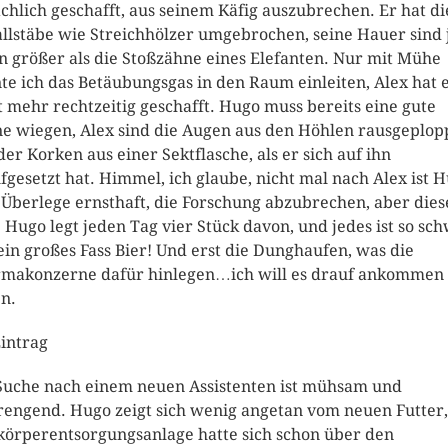
ächlich geschafft, aus seinem Käfig auszubrechen. Er hat di
llstäbe wie Streichhölzer umgebrochen, seine Hauer sind 
n größer als die Stoßzähne eines Elefanten. Nur mit Mühe
te ich das Betäubungsgas in den Raum einleiten, Alex hat 
t mehr rechtzeitig geschafft. Hugo muss bereits eine gute
e wiegen, Alex sind die Augen aus den Höhlen rausgeplop
der Korken aus einer Sektflasche, als er sich auf ihn
fgesetzt hat. Himmel, ich glaube, nicht mal nach Alex ist 
. Überlege ernsthaft, die Forschung abzubrechen, aber dies
. Hugo legt jeden Tag vier Stück davon, und jedes ist so sc
ein großes Fass Bier! Und erst die Dunghaufen, was die
makonzerne dafür hinlegen…ich will es drauf ankommen
en.
Eintrag
Suche nach einem neuen Assistenten ist mühsam und
rengend. Hugo zeigt sich wenig angetan vom neuen Futter,
körperentsorgungsanlage hatte sich schon über den