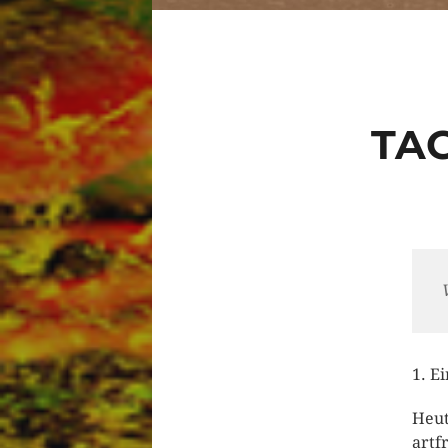
TA
1. E
Heut
artf