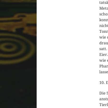
tats
Meta
scho
konn
nich
Tonn
wie 
drau
satt
Eier
wie 
Phar
lass
10. 
Die 
anst
Tier