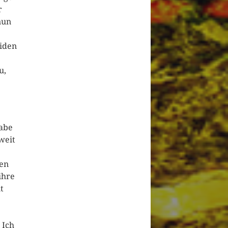
r
nun
eiden
u,
habe
weit
men
ihre
t
 Ich