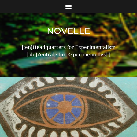
NOVELLE
[:en]Headquarters for Experimentalism
[:de]Zentrale für Experimentelles[:]