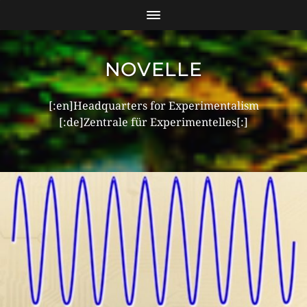
NOVELLE
[:en]Headquarters for Experimentalism
[:de]Zentrale für Experimentelles[:]