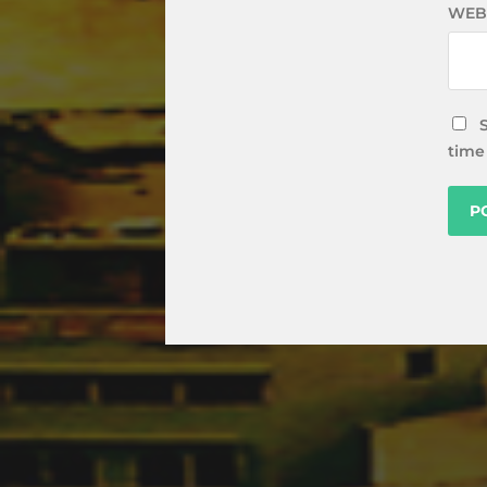
WEB
time