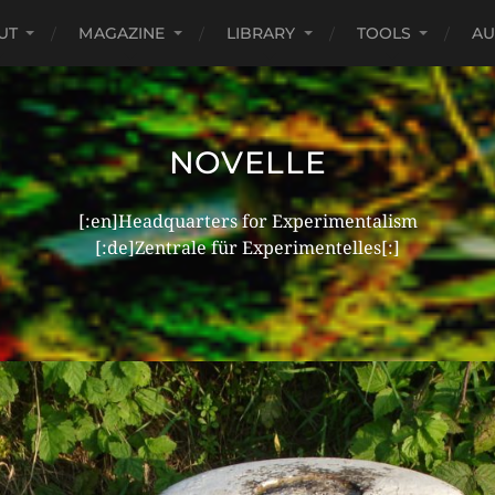
UT
MAGAZINE
LIBRARY
TOOLS
AU
NOVELLE
[:en]Headquarters for Experimentalism
[:de]Zentrale für Experimentelles[:]