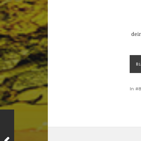
dein
Bi
In
#8