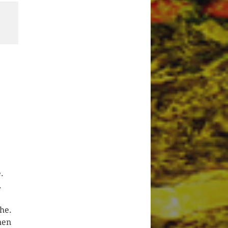
.
.
he.
nen