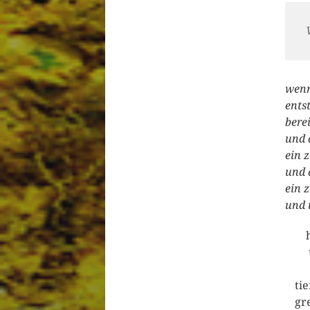
wenn
ents
bere
und 
ein z
und 
ein z
und 
ti
gr